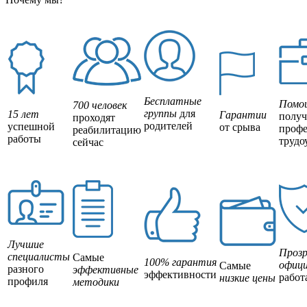
Бесплатные
Помо
700 человек
группы
для
15 лет
Гарантии
полу
проходят
родителей
успешной
от срыва
профе
реабилитацию
работы
трудо
сейчас
Лучшие
Прозр
специалисты
Самые
100% гарантия
офици
Самые
разного
эффективные
эффективности
работ
низкие цены
профиля
методики