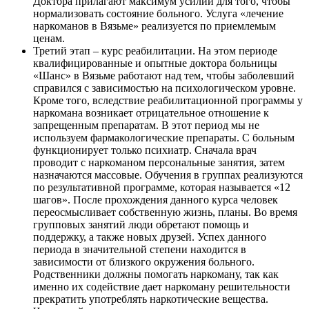
Доктора прилагают максимум усилий для того, чтобы
нормализовать состояние больного. Услуга «лечение
наркоманов в Вязьме» реализуется по приемлемым
ценам.
Третий этап – курс реабилитации. На этом периоде
квалифицированные и опытные доктора больницы
«Шанс» в Вязьме работают над тем, чтобы заболевший
справился с зависимостью на психологическом уровне.
Кроме того, вследствие реабилитационной программы у
наркомана возникает отрицательное отношение к
запрещенным препаратам. В этот период мы не
используем фармакологические препараты. С больным
функционирует только психиатр. Сначала врач
проводит с наркоманом персональные занятия, затем
назначаются массовые. Обучения в группах реализуются
по результативной программе, которая называется «12
шагов». После прохождения данного курса человек
переосмысливает собственную жизнь, планы. Во время
групповых занятий люди обретают помощь и
поддержку, а также новых друзей. Успех данного
периода в значительной степени находится в
зависимости от близкого окружения больного.
Родственники должны помогать наркоману, так как
именно их содействие дает наркоману решительности
прекратить употреблять наркотические вещества.