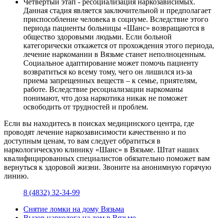
Четвертый этап - ресоциализация наркозависимых.
Данная стадия является заключительной и предполагает
приспособление человека в социуме. Вследствие этого
периода пациенты больницы «Шанс» возвращаются в
общество здоровыми людьми. Если больной
категорически откажется от прохождения этого периода,
лечение наркомании в Вязьме станет неполноценным.
Социальное адаптирование может помочь пациенту
возвратиться ко всему тому, чего он лишился из-за
приема запрещенных веществ – к семье, приятелям,
работе. Вследствие ресоциализации наркоманы
понимают, что доза наркотика никак не поможет
освободить от трудностей и проблем.
Если вы находитесь в поисках медицинского центра, где
проводят лечение наркозависимости качественно и по
доступным ценам, то вам следует обратиться в
наркологическую клинику «Шанс» в Вязьме. Штат наших
квалифицированных специалистов обязательно поможет вам
вернуться к здоровой жизни. Звоните на анонимную горячую
линию.
8 (4832) 32-34-99
Снятие ломки на дому Вязьма
Вызов нарколога на дом в Вязьме