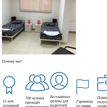
Почему мы?
Бесплатные
Помо
700 человек
группы
для
15 лет
Гарантии
полу
проходят
родителей
успешной
от срыва
профе
реабилитацию